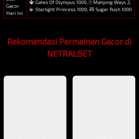
🔱 Gates Of Olympus 1000, 🀄 Mahjong Ways 2,
Gacor
💫 Starlight Princess 1000, 🧸 Sugar Rush 1000
Hari Ini
Rekomendasi Permainan Gacor di
NETRALBET